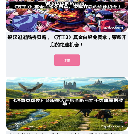
银汉迢迢鹊桥归路，《万王3》真金白银免费拿，荣耀开
启的绝佳机会！
详情